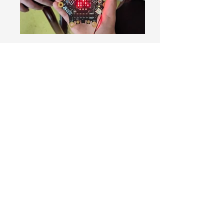
TechNat e.V.
Tel.:
09131 85-70471
Cauerstr. 3
Mail: kontakt @ technat-ev.de
91058 Erlangen
Web:
www.technat-ev.de