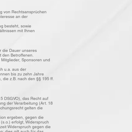
ung von Rechtsansprüchen
nteresse an der
ung besteht, sowie
ältnissen mit Ihnen
ür die Dauer unseres
t den Betroffenen.
 Mitglieder, Sponsoren und
h u.a. aus der
nnen bis zu zehn Jahre
 die z.B. nach den §§ 195 ff.
 15 DSGVO), das Recht auf
ng der Verarbeitung (Art. 18
chungsrecht gelten die
tion ergeben, gegen die
(s.o.) erfolgt, Widerspruch
rzeit Widerspruch gegen die
 dies gilt auch für das