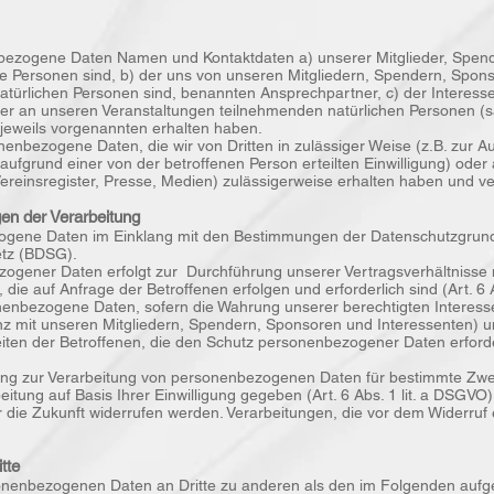
nbezogene Daten Namen und Kontaktdaten a) unserer Mitglieder, Spen
che Personen sind, b) der uns von unseren Mitgliedern, Spendern, Spon
natürlichen Personen sind, benannten Ansprechpartner, c) der Interes
der an unseren Veranstaltungen teilnehmenden natürlichen Personen (säm
 jeweils vorgenannten erhalten haben.
enbezogene Daten, die wir von Dritten in zulässiger Weise (z.B. zur A
aufgrund einer von der betroffenen Person erteilten Einwilligung) oder 
Vereinsregister, Presse, Medien) zulässigerweise erhalten haben und ve
n der Verarbeitung
zogene Daten im Einklang mit den Bestimmungen der Datenschutzgru
tz (BDSG).
ogener Daten erfolgt zur Durchführung unserer Vertragsverhältnisse 
ie auf Anfrage der Betroffenen erfolgen und erforderlich sind (Art. 6 
nenbezogene Daten, sofern die Wahrung unserer berechtigten Interessen
 mit unseren Mitgliedern, Spendern, Sponsoren und Interessenten) un
ten der Betroffenen, die den Schutz personenbezogener Daten erforde
gung zur Verarbeitung von personenbezogenen Daten für bestimmte Zweck
itung auf Basis Ihrer Einwilligung gegeben (Art. 6 Abs. 1 lit. a DSGVO). 
r die Zukunft widerrufen werden. Verarbeitungen, die vor dem Widerruf e
tte
sonenbezogenen Daten an Dritte zu anderen als den im Folgenden aufge