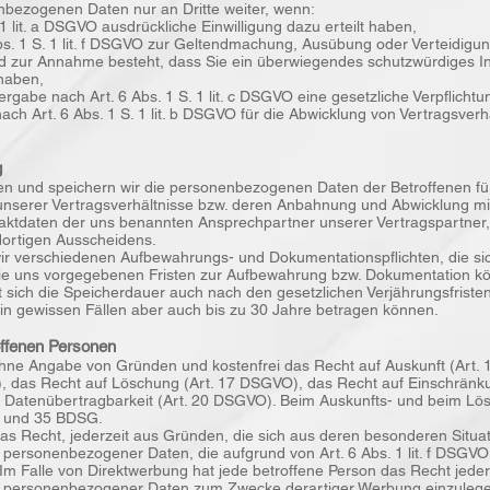
enbezogenen Daten nur an Dritte weiter, wenn:
 1 lit. a DSGVO ausdrückliche Einwilligung dazu erteilt haben,
Abs. 1 S. 1 lit. f DSGVO zur Geltendmachung, Ausübung oder Verteidig
und zur Annahme besteht, dass Sie ein überwiegendes schutzwürdiges I
 haben,
tergabe nach Art. 6 Abs. 1 S. 1 lit. c DSGVO eine gesetzliche Verpflicht
nach Art. 6 Abs. 1 S. 1 lit. b DSGVO für die Abwicklung von Vertragsverh
g
iten und speichern wir die personenbezogenen Daten der Betroffenen f
unserer Vertragsverhältnisse bzw. deren Anbahnung und Abwicklung mi
ktdaten der uns benannten Ansprechpartner unserer Vertragspartner,
dortigen Ausscheidens.
ir verschiedenen Aufbewahrungs- und Dokumentationspflichten, die sic
e uns vorgegebenen Fristen zur Aufbewahrung bzw. Dokumentation kö
lt sich die Speicherdauer auch nach den gesetzlichen Verjährungsfristen,
 in gewissen Fällen aber auch bis zu 30 Jahre betragen können.
offenen Personen
ohne Angabe von Gründen und kostenfrei das Recht auf Auskunft (Art.
, das Recht auf Löschung (Art. 17 DSGVO), das Recht auf Einschränku
Datenübertragbarkeit (Art. 20 DSGVO). Beim Auskunfts- und beim Lös
4 und 35 BDSG.
s Recht, jederzeit aus Gründen, die sich aus deren besonderen Situa
 personenbezogener Daten, die aufgrund von Art. 6 Abs. 1 lit. f DSGVO 
Im Falle von Direktwerbung hat jede betroffene Person das Recht jede
r personenbezogener Daten zum Zwecke derartiger Werbung einzulegen;