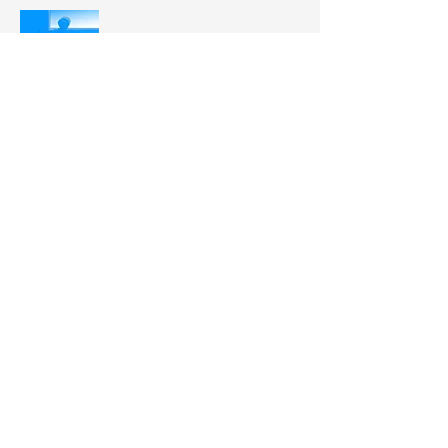
Vorstand
Team
Mitglieds-beitrag
TechNat e.V.
Tel.:
09131 85-70471
Cauerstr. 3
Mail: kontakt @ technat-ev.de