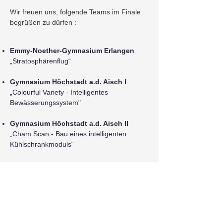
Wir freuen uns, folgende Teams im Finale
begrüßen zu dürfen :
Emmy-Noether-Gymnasium Erlangen
„Stratosphärenflug“
Gymnasium Höchstadt a.d. Aisch I
„Colourful Variety - Intelligentes
Bewässerungssystem"
Gymnasium Höchstadt a.d. Aisch II
„Cham Scan - Bau eines intelligenten
Kühlschrankmoduls“
Ignaz-Taschner Gymnasium Dachau
„Planung und Bau eines
Flüssigkeitsbarometers im Schulhaus“
Max-Grundig.Schule Fürth
"!RolliScan“