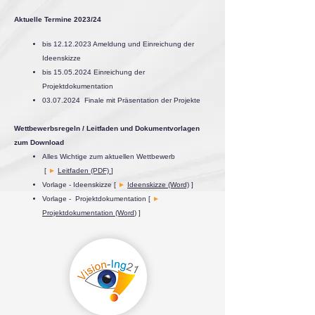
Aktuelle Termine 2023/24
bis
12.12.2023
Ameldung und
Einreichung der
Ideenskizze
bis
15.05.2024
Einreichung
der
Projektdokumentation
03.07.2024
Finale mit Präsentation der Projekte
Wettbewerbsregeln / Leitfaden und Dokumentvorlagen
zum Download
Alles Wichtige zum aktuellen Wettbewerb
[
►
Leitfaden (PDF)
]
Vorlage - Ideenskizze [
►
Ideenskizze (Word)
]
Vorlage - Projektdokumentation [
►
Projektdokumentation (Word
)
]