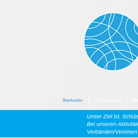
Startseite
Technikland
D
Unser Ziel ist, Schü
Bei unseren Aktivitä
Verbänden/Vereinen 