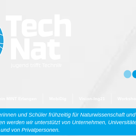
ein MINT Erlangen
MobiDig
Vision-Ing21
Workshop
lerinnen und Schüler frühzeitig für Naturwissenschaft und
ten werden wir unterstützt von Unternehmen, Universitä
und von Privatpersonen.